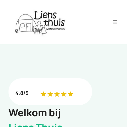
Ga
naar
de
inhoud
4.8/5
Welkom bij