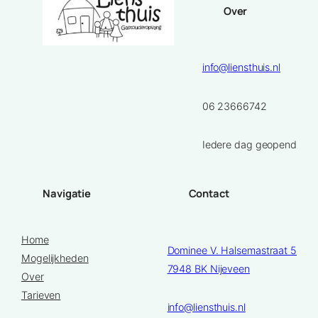
Over
info@liensthuis.nl
06 23666742
Iedere dag geopend
Navigatie
Contact
Home
Dominee V. Halsemastraat 5
Mogelijkheden
7948 BK Nijeveen
Over
Tarieven
info@liensthuis.nl